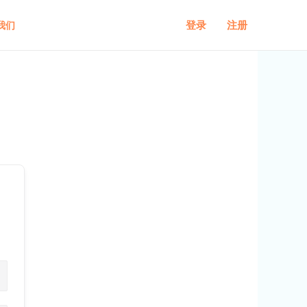
登录
注册
我们