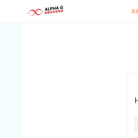
Skip
主
to
content