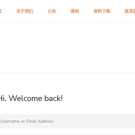
页
关于我们
公告
课程
资料下载
联系
Hi, Welcome back!