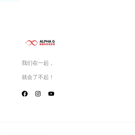
我们在一起，
就会了不起！