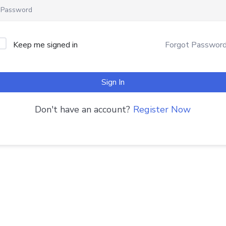
Forgot Passwor
Keep me signed in
Sign In
Don't have an account?
Register Now