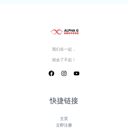
我们在一起，
就会了不起！
快捷链接
主页
立即注册