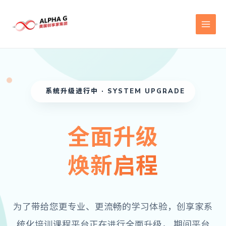
Skip
to
content
系统升级进行中 · SYSTEM UPGRADE
全面升级
焕新启程
为了带给您更专业、更流畅的学习体验，创享家系
统化培训课程平台正在进行全面升级， 期间平台