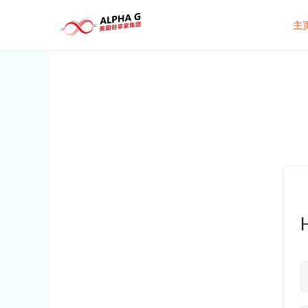
Skip
主
to
content