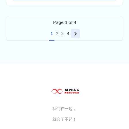
Page
1
of
4
1
2
3
4
Next
page
我们在一起，
就会了不起！