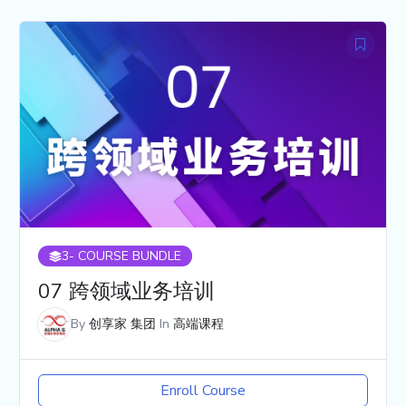
3
- COURSE BUNDLE
07 跨领域业务培训
By
创享家 集团
In
高端课程
Enroll Course